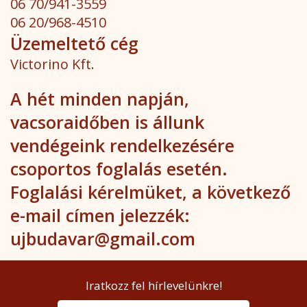
06 70/941-3559
06 20/968-4510
Üzemeltető cég
Victorino Kft.
A hét minden napján,
vacsoraidőben is állunk
vendégeink rendelkezésére
csoportos foglalás esetén.
Foglalási kérelmüket, a következő
e-mail címen jelezzék:
ujbudavar@gmail.com
Iratkozz fel hírlevelünkre!