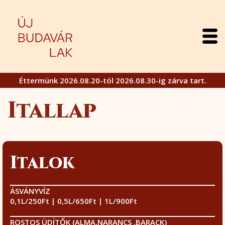
Éttermünk 2026.08.20-tól 2026.08.30-ig zárva tart.
Itallap
Italok
ÁSVÁNYVÍZ
0,1L/250Ft | 0,5L/650Ft | 1L/900Ft
ROSTOS ÜDÍTŐK (ALMA,NARANCS ,BARACK)