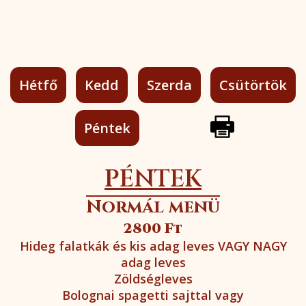
Hétfő
Kedd
Szerda
Csütörtök
Péntek
PÉNTEK
Normál menü
2800 Ft
Hideg falatkák és kis adag leves VAGY NAGY
adag leves
Zöldségleves
Bolognai spagetti sajttal vagy